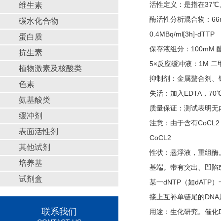
活性定义：是指在37℃
维生素
酶活性分析混合物：66mM二甲胂
碳水化合物
0.4MBq/ml[3h]-dTTP
蛋白质
保存液组分：100mM 醋酸钾
抗生素
5×反应缓冲液：1M 二甲胂酸钾
植物激素及核酸类
抑制剂：金属螯合剂、
色素
失活：加入EDTA，70
氨基酸类
质量保证：测试表明无
缓冲剂
注意：由于含有CoCL
表面活性剂
CoCL2
其他试剂
性状：悬浮液，重组酶。末端
培养基
基端。带有突出、凹陷
试剂盒
某一dNTP（如dAT
接上互补单链尾的DN
联系我们
用途：生化研究。催化D