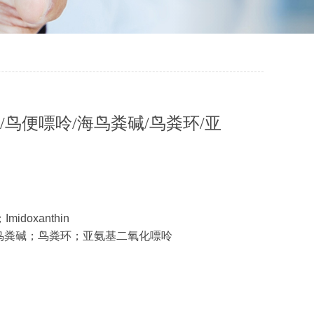
素/鸟便嘌呤/海鸟粪碱/鸟粪环/亚
Imidoxanthin
海鸟粪碱；鸟粪环；亚氨基二氧化嘌呤