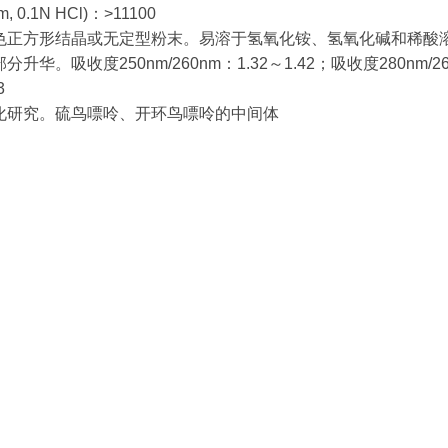
m, 0.1N HCl)：>11100
色正方形结晶或无定型粉末。易溶于氢氧化铵、氢氧化碱和稀酸溶
升华。吸收度250nm/260nm：1.32～1.42；吸收度280nm/260
3
化研究。硫鸟嘌呤、开环鸟嘌呤的中间体