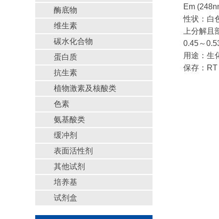
Em (248n
酶底物
性状：白
维生素
上分解且部分
碳水化合物
0.45～0.5
用途：生
蛋白质
保存：RT
抗生素
植物激素及核酸类
色素
氨基酸类
缓冲剂
表面活性剂
其他试剂
培养基
试剂盒