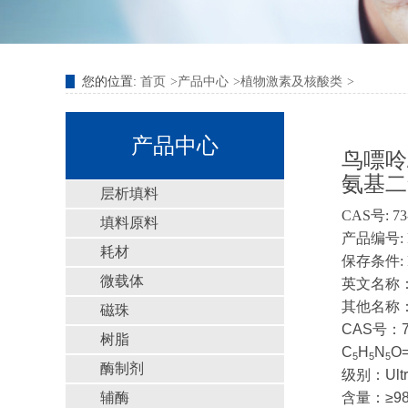
您的位置:
首页
产品中心
植物激素及核酸类
产品中心
鸟嘌呤
氨基二氧
层析填料
CAS号: 73
填料原料
产品编号: 
耗材
保存条件: 
微载体
英文名称：Gua
其他名称
磁珠
CAS号：73
树脂
C
H
N
O=
5
5
5
酶制剂
级别：Ultra
辅酶
含量：≥98