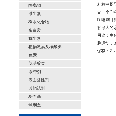
籽粒中提取
酶底物
合一个Ca
维生素
D-吡喃甘
碳水化合物
有最大的
蛋白质
用途：生化
抗生素
胞运动，
植物激素及核酸类
保存：2～
色素
氨基酸类
缓冲剂
表面活性剂
其他试剂
培养基
试剂盒