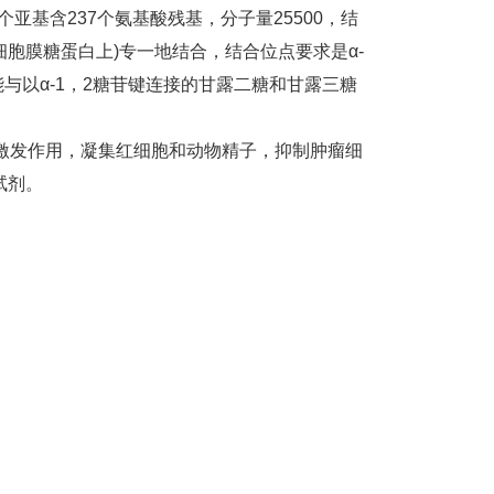
亚基含237个氨基酸残基，分子量25500，结
(细胞膜糖蛋白上)专一地结合，结合位点要求是α-
。能与以α-1，2糖苷键连接的甘露二糖和甘露三糖
胞有激发作用，凝集红细胞和动物精子，抑制肿瘤细
试剂。