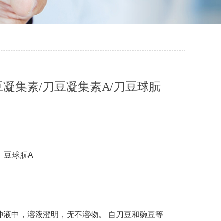
豆凝集素/刀豆凝集素A/刀豆球朊
；豆球朊A
液中，溶液澄明，无不溶物。 自刀豆和豌豆等