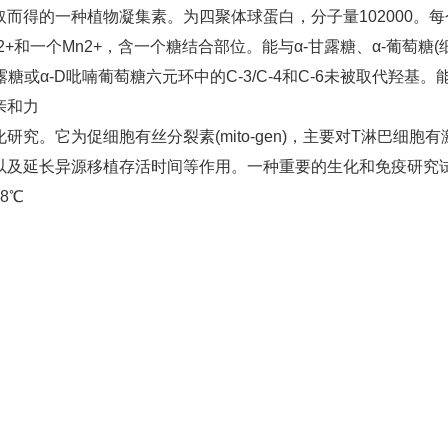
而得的一种植物凝集素。为四聚体球蛋白，分子量102000。每个
2+和一个Mn2+，含一个糖结合部位。能与α-甘露糖、α-葡萄糖
露糖或α-D吡喃葡萄糖六元环中的C-3/C-4和C-6未被取代羟基
亲和力
研究。它为促细胞有丝分裂素(mito-gen)，主要对T淋巴细
以及延长异源移植存活时间等作用。一种重要的生化和免疫研究
8℃