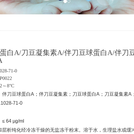
蛋白A/刀豆凝集素A/伴刀豆球蛋白A/伴刀
A
028-71-0
0022
2～8°C
：伴刀豆球蛋白A；伴刀豆凝集素；刀豆球蛋白A；刀豆凝集素A
028-71-0
：
≤ 64 µg/ml
和层析纯化经冷冻干燥的无盐冻干粉末。溶于水，生理盐水或缓冲