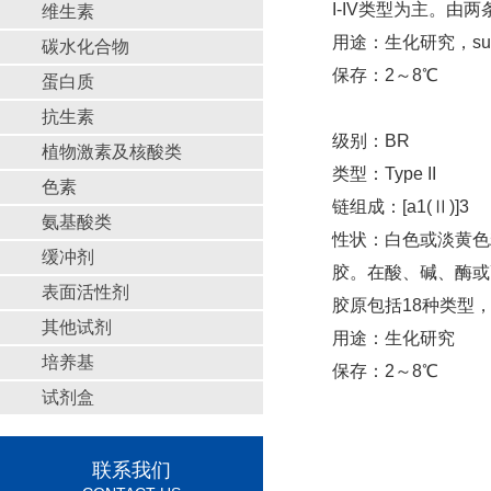
I-IV类型为主。由两
维生素
用途：生化研究，suitable 
碳水化合物
保存：2～8℃
蛋白质
抗生素
级别：BR
植物激素及核酸类
类型：Type II
色素
链组成：[a1(Ⅱ)]3
氨基酸类
性状：白色或淡黄色
缓冲剂
胶。在酸、碱、酶或
表面活性剂
胶原包括18种类型，如
其他试剂
用途：生化研究
培养基
保存：2～8℃
试剂盒
联系我们