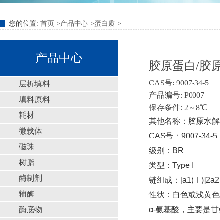
您的位置:
首页
产品中心
蛋白质
产品中心
胶原蛋白/胶原
CAS号: 9007-34-5
层析填料
产品编号: P0007
填料原料
保存条件: 2～8℃
耗材
其他名称：胶原水解
微载体
CAS号：9007-34-5
磁珠
级别：BR
树脂
类型：Type I
酶制剂
链组成：[a1(Ⅰ)]2a2(
辅酶
性状：白色或浅黄色
酶底物
α-氨基酸，主要是甘