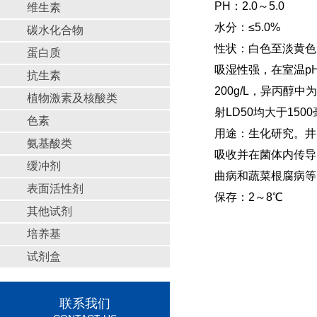
PH：2.0～5.0
维生素
水分：≤5.0%
碳水化合物
性状：白色至淡黄色
蛋白质
吸湿性强，在室温pH3
抗生素
200g/L，异丙醇中
植物激素及核酸类
射LD50均大于150
色素
用途：生化研究。井
氨基酸类
吸收并在菌体内传导
缓冲剂
曲病和蔬菜根腐病等
表面活性剂
保存：2～8℃
其他试剂
培养基
试剂盒
联系我们