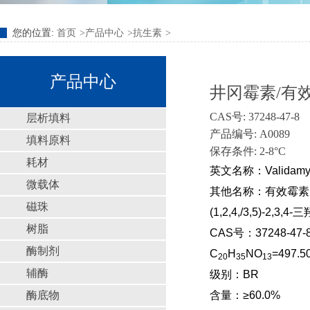
您的位置:
首页
产品中心
抗生素
产品中心
井冈霉素/有效霉
CAS号: 37248-47-8
层析填料
产品编号: A0089
填料原料
保存条件: 2-8°C
耗材
英文名称：Validamyci
微载体
其他名称：有效霉素；N-[(1
磁珠
(1,2,4,/3,5)-2
树脂
CAS号：37248-47-
酶制剂
C
H
NO
=497.5
20
35
13
辅酶
级别：BR
酶底物
含量：≥60.0%