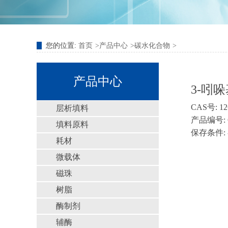
您的位置:
首页
产品中心
碳水化合物
产品中心
3-吲哚
CAS号: 12
层析填料
产品编号: 
填料原料
保存条件: 
耗材
微载体
磁珠
树脂
酶制剂
辅酶