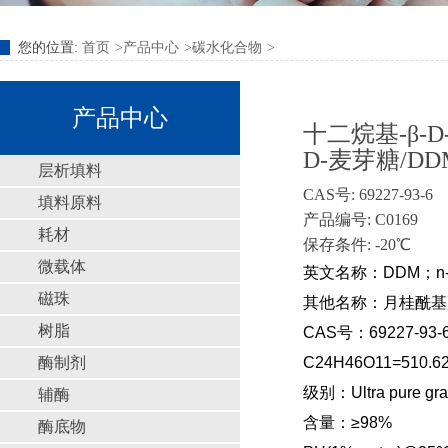
您的位置:
首页
产品中心
碳水化合物
产品中心
十二烷基-β-
D-麦芽糖/DD
层析填料
CAS号: 69227-93-6
填料原料
产品编号: C0169
耗材
保存条件: -20℃
微载体
英文名称：DDM；n-Dodec
磁珠
其他名称：月桂酰基麦
树脂
CAS号：69227-93-
酶制剂
C24H46O11=510.6
级别：Ultra pure gr
辅酶
含量：≥98%
酶底物