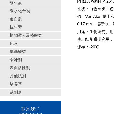
PH(1% water)@25
维生素
性状：白色至类白色粉末
碳水化合物
似。Van Ake
蛋白质
0.17 mM。溶于水
抗生素
用途：生化研究。用
植物激素及核酸类
质。细胞膜研究用，
色素
保
存：-20℃
氨基酸类
缓冲剂
表面活性剂
其他试剂
培养基
试剂盒
联系我们