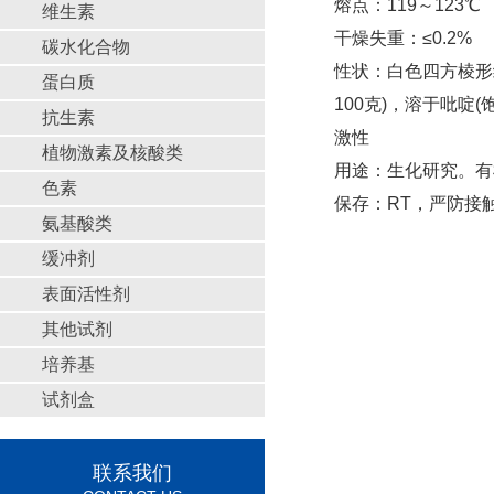
熔点：119～123℃
维生素
干燥失重：≤0.2%
碳水化合物
性状：白色四方棱形结晶
蛋白质
100克)，溶于吡啶
抗生素
激性
植物激素及核酸类
用途：生化研究。有
色素
保存：RT，严防接
氨基酸类
缓冲剂
表面活性剂
其他试剂
培养基
试剂盒
联系我们