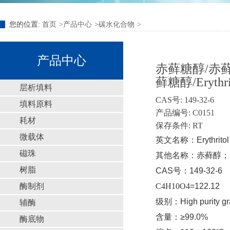
您的位置:
首页
产品中心
碳水化合物
产品中心
赤藓糖醇/赤藓醇
藓糖醇/Erythri
层析填料
CAS号: 149-32-6
填料原料
产品编号: C0151
耗材
保存条件: RT
微载体
英文名称：Erythritol；me
磁珠
其他名称：赤藓醇；赤
树脂
CAS号：149-32-6
酶制剂
C4H10O4
=122.12
级别：High purity gr
辅酶
含量：≥99.0%
酶底物