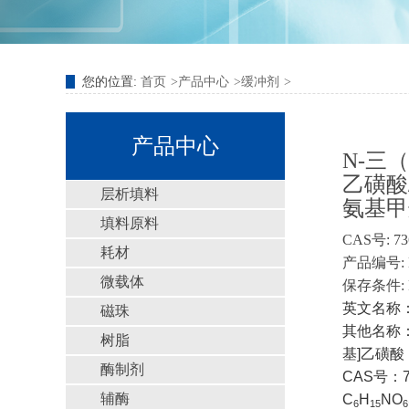
您的位置:
首页
产品中心
缓冲剂
产品中心
N-三
乙磺酸
层析填料
氨基甲
填料原料
CAS号: 73
耗材
产品编号: 
微载体
保存条件: 
英文名称：TES
磁珠
其他名称：
树脂
基]乙磺酸
酶制剂
CAS号：73
辅酶
C
H
NO
6
15
6