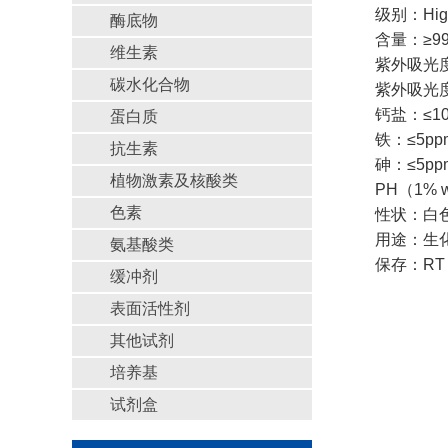
级别：High 
酶底物
含量：≥99
维生素
紫外吸光度/
碳水化合物
紫外吸光度/
钙盐：≤10
蛋白质
铁：≤5pp
抗生素
砷：≤5pp
植物激素及核酸类
PH（1% w
色素
性状：白色结晶
用途：生
氨基酸类
保存：RT
缓冲剂
表面活性剂
其他试剂
培养基
试剂盒