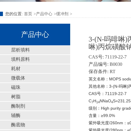
您的位置:
首页
产品中心
缓冲剂
产品中心
3-(N-吗啡啉
啉)丙烷磺酸钠/3
层析填料
CAS号: 71119-22-7
填料原料
产品编号: B0030
耗材
保存条件: RT
微载体
英文名称：MOPS sodium sal
其他名称：3-(N-吗啉
磁珠
CAS号：71119-22-7
树脂
C
H
NNaO
S=231.25
7
14
4
酶制剂
级别：High purity grad
辅酶
含量：≥99.0%
紫外吸光度/260nm：≤0
酶底物
紫外吸光度/280nm：≤0