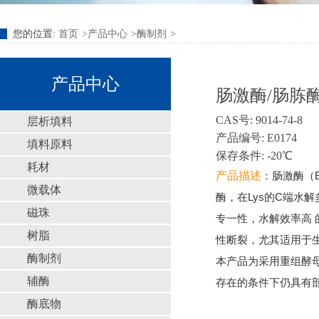
您的位置:
首页
产品中心
酶制剂
产品中心
肠激酶/肠胨酶/
CAS号: 9014-74-8
层析填料
产品编号: E0174
填料原料
保存条件: -20℃
耗材
产品描述
：肠激酶（Ent
微载体
酶，在Lys的C端
磁珠
专一性，水解效率高
树脂
性断裂，尤其适用于
酶制剂
本产品为采用重组酵母分
辅酶
存在的条件下仍具有
酶底物