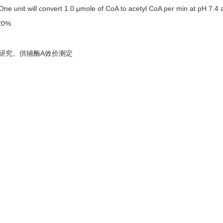
nit will convert 1.0 μmole of CoA to acetyl CoA per min at pH 7.4 at
20%
研究。供辅酶A效价测定