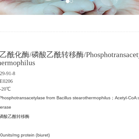
化酶/磷酸乙酰转移酶/Phosphotransacetylase
hermophilus
29-91-8
0206
-20℃
hotransacetylase from Bacillus stearothermophilus；Acetyl-CoA:or
ferase
磷酸乙酰转移酶
its/mg protein (biuret)