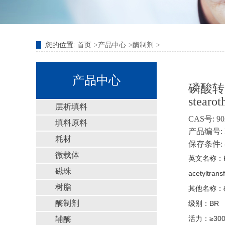
您的位置:
首页
产品中心
酶制剂
产品中心
磷酸转乙酰
stearot
层析填料
CAS号: 90
填料原料
产品编号: E
耗材
保存条件: 
微载体
英文名称：Phosp
磁珠
acetyltrans
树脂
其他名称：
酶制剂
级别：BR
活力：≥3000un
辅酶