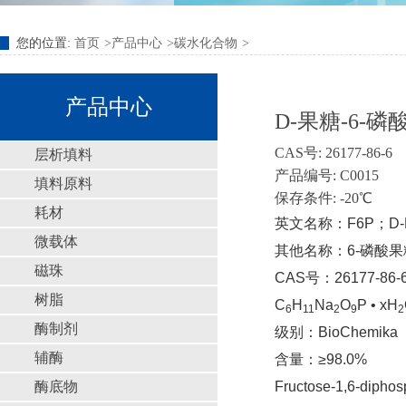
您的位置:
首页
产品中心
碳水化合物
产品中心
D-果糖-6-磷
CAS号: 26177-86-6
层析填料
产品编号: C0015
填料原料
保存条件: -20℃
耗材
英文名称：F6P；D-Fruct
微载体
其他名称：6-磷酸
磁珠
CAS号：26177-86-
树脂
C
H
Na
O
P • xH
6
11
2
9
2
酶制剂
级别：BioChemika
辅酶
含量：≥98.0%
酶底物
Fructose-1,6-diph