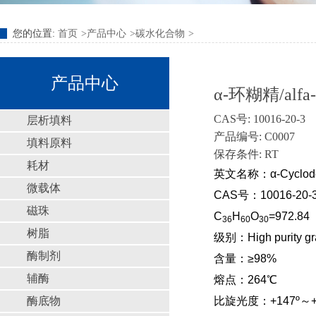
您的位置:
首页
产品中心
碳水化合物
产品中心
α-环糊精/alfa-
CAS号: 10016-20-3
层析填料
产品编号: C0007
填料原料
保存条件: RT
耗材
英文名称：α-Cyclodext
微载体
CAS号：10016-20-
磁珠
C
H
O
=972.84
36
60
30
树脂
级别：High purity gr
酶制剂
含量：≥98%
辅酶
熔点：264℃
酶底物
比旋光度：+147º～+