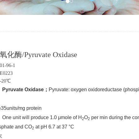
酶/Pyruvate Oxidase
01-96-1
0223
-20℃
：
Pyruvate Oxidase
；
Pyruvate: oxygen oxidoreductase (phosph
≥35units/mg protein
 unit will produce 1.0 μmole of H
O
per min during the co
2
2
sphate and CO
at pH 6.7 at 37 °C
2
末