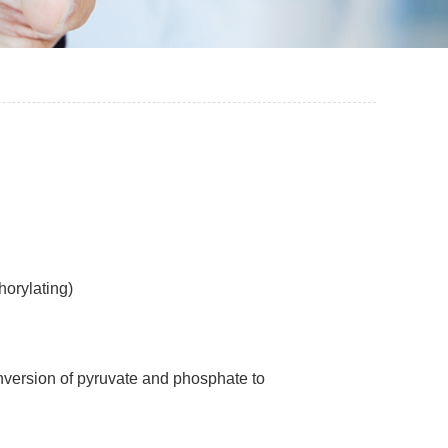
orylating)
nversion of pyruvate and phosphate to