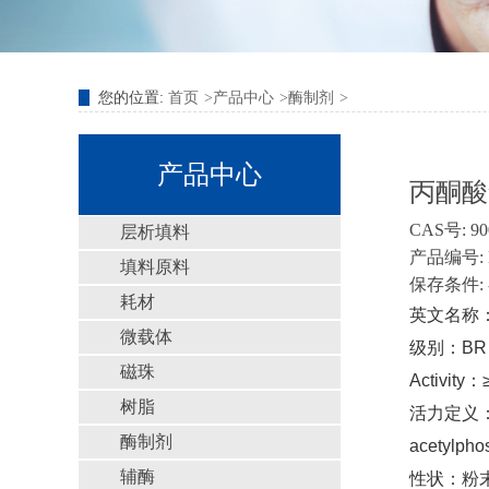
您的位置:
首页
产品中心
酶制剂
产品中心
丙酮酸氧化
CAS号: 90
层析填料
产品编号: E
填料原料
保存条件: 
耗材
英文名称
微载体
级别：BR
磁珠
Activity：
树脂
活力定义：One
酶制剂
acetylpho
辅酶
性状：粉