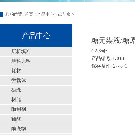
您的位置:
首页
产品中心
试剂盒
产品中心
糖元染液/糖原染液
CAS号:
层析填料
产品编号: K0131
填料原料
保存条件: 2～8°C
耗材
微载体
磁珠
树脂
酶制剂
辅酶
酶底物