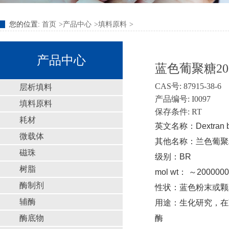
您的位置:
首页
产品中心
填料原料
产品中心
蓝色葡聚糖2000/
CAS号: 87915-38-6
层析填料
产品编号: I0097
填料原料
保存条件: RT
耗材
英文名称：Dextran bl
微载体
其他名称：兰色葡聚糖
磁珠
级别：BR
树脂
mol wt： ～2000000
酶制剂
性状：
蓝色粉末或颗
辅酶
用途：生化研究
，
在
酶底物
酶