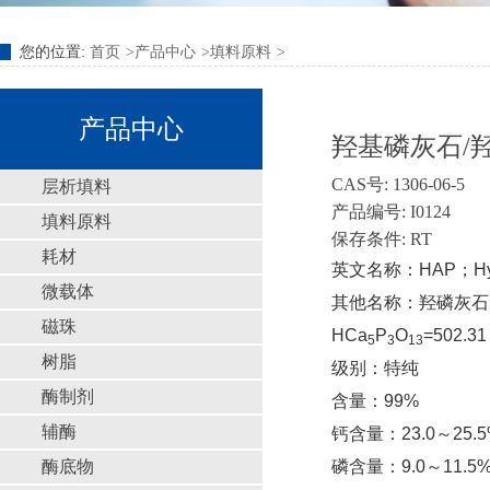
您的位置:
首页
产品中心
填料原料
产品中心
羟基磷灰石/羟
CAS号: 1306-06-5
层析填料
产品编号: I0124
填料原料
保存条件: RT
耗材
英文名称：HAP；Hydrox
微载体
其他名称：羟磷灰石
磁珠
HCa
P
O
=502.31
5
3
13
树脂
级别：特纯
酶制剂
含量：99%
辅酶
钙含量：23.0～25.5
酶底物
磷含量：9.0～11.5