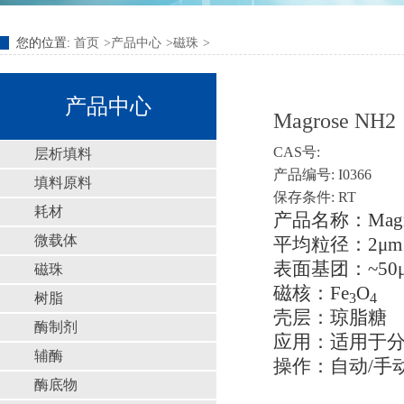
您的位置:
首页
产品中心
磁珠
产品中心
Magrose NH2
CAS号:
层析填料
产品编号: I0366
填料原料
保存条件: RT
耗材
产品名称：Magro
微载体
平均粒径：2μm
表面基团：~50μm
磁珠
磁核：Fe
O
3
4
树脂
壳层：琼脂糖
酶制剂
应用：适用于
辅酶
操作：自动/手
酶底物