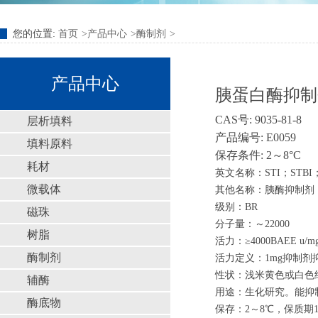
您的位置:
首页
产品中心
酶制剂
产品中心
胰蛋白酶抑制剂/
CAS号: 9035-81-8
层析填料
产品编号: E0059
填料原料
保存条件: 2～8°C
耗材
英文名称：STI；STBI；Tryps
微载体
其他名称：胰酶抑制剂
级别：BR
磁珠
分子量：～22000
树脂
活力：≥4000BAEE u/m
酶制剂
活力定义：1mg抑制剂抑
性状：浅米黄色或白色
辅酶
用途：生化研究。能抑
酶底物
保存：2～8℃，保质期1