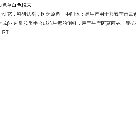
白色至
白色粉末
化研究，科研试剂，医药原料，中间体；是生产用于羟氨苄青霉素、
合成β - 内酰胺类半合成抗生素的侧链，用于生产阿莫西林、等
RT