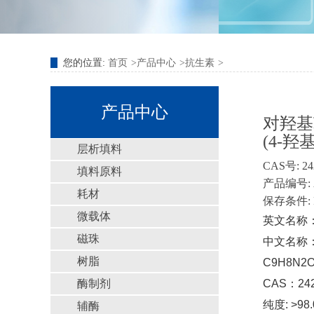
您的位置:
首页
产品中心
抗生素
产品中心
对羟基
(4-羟基
层析填料
CAS号: 24
填料原料
产品编号: A
耗材
保存条件: 
微载体
英文名称： 4-
磁珠
中文名称
树脂
C9H8N2O
酶制剂
CAS：242
纯度: >98
辅酶