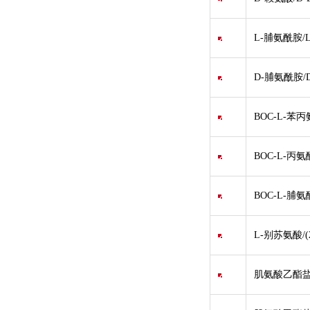
L-脯氨酰胺/L-P
D-脯氨酰胺/D-P
BOC-L-苯丙
BOC-L-丙氨
BOC-L-脯氨
L-别苏氨酸/(2
肌氨酸乙酯盐