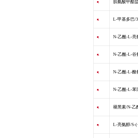
肌氨酸甲酯盐
L-甲基多巴/
N-乙酰-L-亮
N-乙酰-L-谷氨酸
N-乙酰-L-酪
N-乙酰-L-
褪黑素/N-乙
L-亮氨醇/S-(