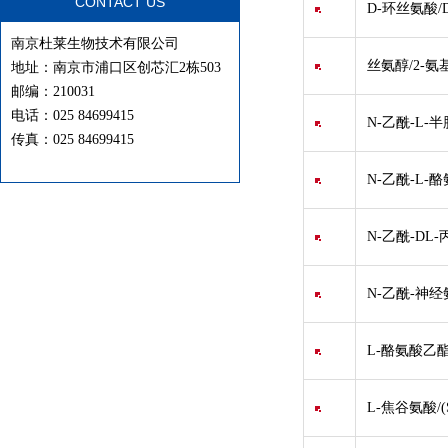
CONTACT US
D-环丝氨酸/
南京杜莱生物技术有限公司
丝氨醇/2-氨基
地址：南京市浦口区创芯汇2栋503
邮编：210031
电话：025 84699415
N-乙酰-L-半
传真：025 84699415
N-乙酰-L-
N-乙酰-DL-
N-乙酰-神经
L-酪氨酸乙酯盐酸盐
L-焦谷氨酸/(S