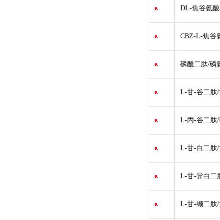
DL-焦谷氨酸/
CBZ-L-焦谷
磷酰二肽/磷氨米
L-甘-谷二肽/
L-丙-谷二肽/
L-甘-白二肽
L-甘-异白二肽
L-甘-缬二肽/甘