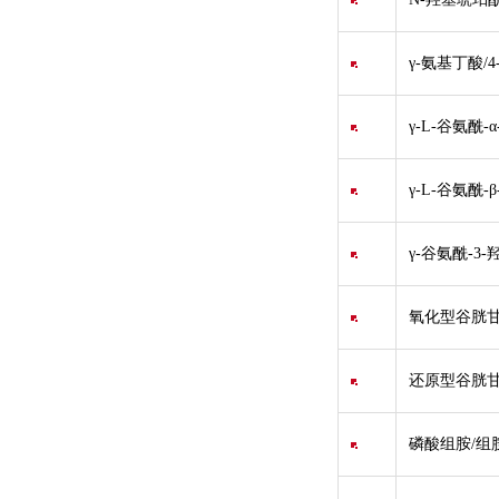
γ-氨基丁酸/
γ-L-谷氨酰-
γ-L-谷氨酰-
γ-谷氨酰-3-
氧化型谷胱甘肽
还原型谷胱甘肽
磷酸组胺/组