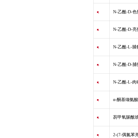
N-乙酰-D-色
N-乙酰-D-
N-乙酰-L-脯氨酸
N-乙酰-D-脯氨酸
N-乙酰-L-
α-酮基缬氨酸
芴甲氧羰酰琥
2-(7-偶氮苯