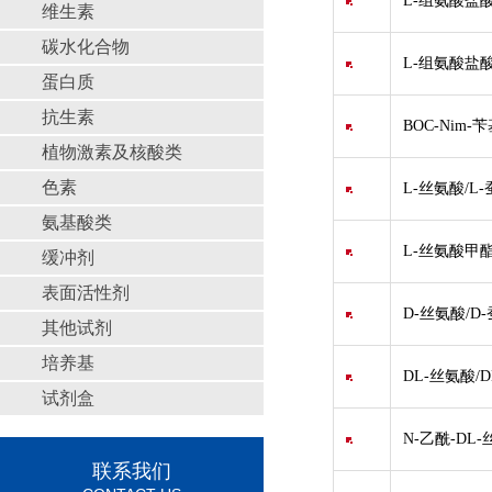
L-组氨酸盐酸
维生素
碳水化合物
L-组氨酸盐
蛋白质
抗生素
BOC-Nim-苄
植物激素及核酸类
色素
L-丝氨酸/L-
氨基酸类
L-丝氨酸甲酯盐
缓冲剂
表面活性剂
D-丝氨酸/D
其他试剂
培养基
DL-丝氨酸/D
试剂盒
N-乙酰-DL-丝氨
联系我们