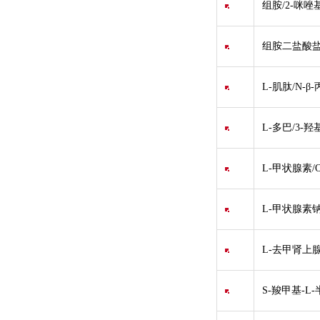
组胺/2-咪唑
组胺二盐酸盐
L-肌肽/N-β
L-多巴/3-羟
L-甲状腺素/O-
L-甲状腺素钠/(
L-去甲肾上腺
S-羧甲基-L