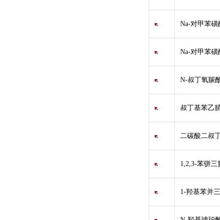
Na-对甲苯磺
Na-对甲苯磺酰
N-叔丁氧羰酰
叔丁基苯乙腈
二碳酸二叔丁
1,2,3-苯骈
1-羟基苯并
N-羟基琥珀酰