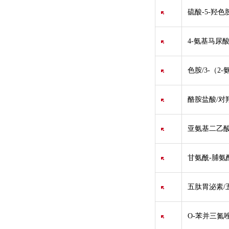
硫酸-5-羟色
4-氨基马尿
色胺/3-（2-
酪胺盐酸/对
亚氨基二乙酸
甘氨酰-脯氨
五肽胃泌素/五
O-苯并三氮唑