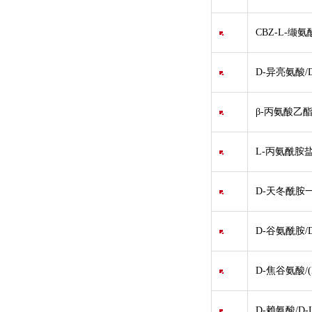
CBZ-L-缬氨
D-异亮氨酸/D-
β-丙氨酸乙
L-丙氨酰胺盐
D-天冬酰胺一
D-谷氨酰胺/
D-焦谷氨酸/(R
D-赖氨酸/D-Ly