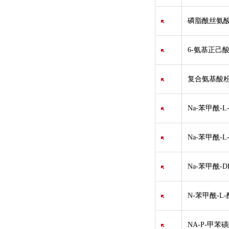
磷脂酰丝氨酸
6-氨基正己酸
复合氨基酸粉/混
Na-苯甲酰-
Na-苯甲酰-
Na-苯甲酰-
N-苯甲酰-L
NA-P-甲苯