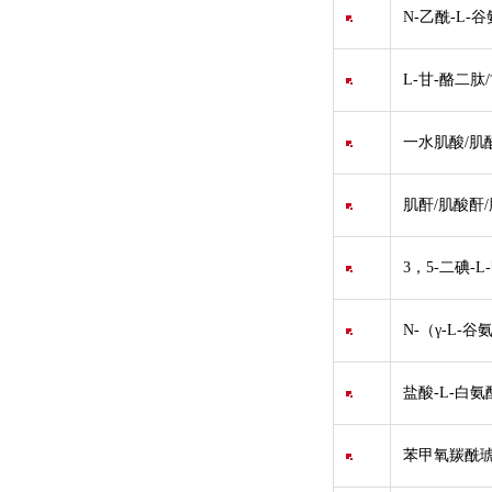
N-乙酰-L-
L-甘-酪二肽/甘
一水肌酸/肌
肌酐/肌酸酐/
3，5-二碘-L
N-（γ-L-谷氨
盐酸-L-白氨
苯甲氧羰酰琥