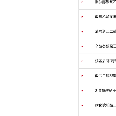
脂肪醇聚氧乙
聚氧乙烯蓖麻油
油酸聚乙二醇甘油酯
辛酸癸酸聚乙二
烷基多苷/葡萄糖
聚乙二醇335
3-异氰酸酯
磺化琥珀酸二