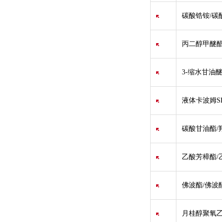
碳酸锆铵/碳酸锆铵
丙二醇甲醚醋酸酯/ 
3-缩水甘油醚
液体卡波姆SF-1
碳酸甘油酯/羟
乙酸芳樟酯/乙酸沉
佛波酯/佛波醇
月桂醇聚氧乙烯醚