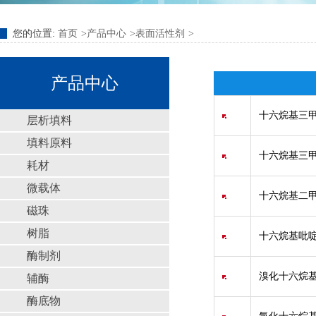
您的位置:
首页
产品中心
表面活性剂
产品中心
十六烷基三甲
层析填料
填料原料
十六烷基三甲
耗材
微载体
十六烷基二甲
磁珠
树脂
十六烷基吡啶盐酸盐
酶制剂
溴化十六烷基
辅酶
酶底物