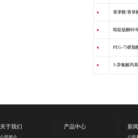
香茅醛/香草醛/Ci
吡啶硫酮锌/吡
PEG-75硬脂
3-异氰酸丙
关于我们
产品中心
新
公司简介
公司