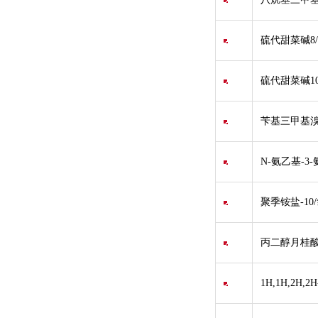
硫代甜菜碱8/3
硫代甜菜碱10
苄基三甲基溴
N-氨乙基-3
聚季铵盐-10/
丙二醇月桂酸酯
1H,1H,2H,