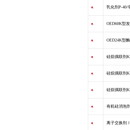
乳化剂P-40/
OED60K型发
OED24K
硅烷偶联剂KH5
硅烷偶联剂KH
硅烷偶联剂KH
有机硅消泡剂/Sil
离子交换剂Ⅰ