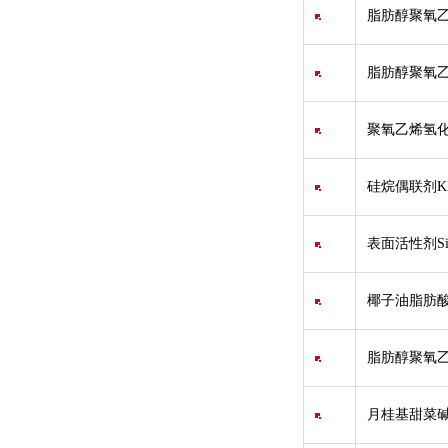
脂肪醇聚氧乙烯醚
脂肪醇聚氧乙烯聚
聚氧乙烯氢化蓖
硅烷偶联剂KH
表面活性剂Silwet
椰子油脂肪酸
脂肪醇聚氧乙
月桂基甜菜碱/