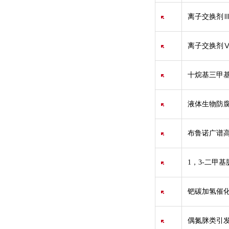
离子交换剂
离子交换剂
十烷基三甲基溴化铵
液体生物防腐剂/P
布鲁诺广谱高
1，3-二甲基脲
钯碳加氢催化
偶氮脒类引发