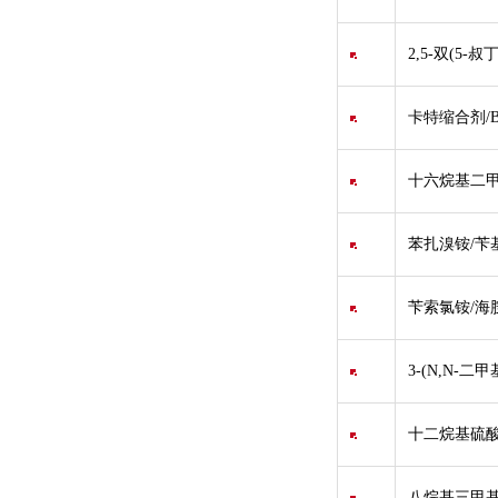
2,5-双(5-
卡特缩合剂/BO
十六烷基二甲
苯扎溴铵/苄基
苄索氯铵/海胺
3-(N,N-
十二烷基硫酸
八烷基三甲基