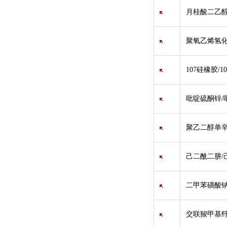
月桂酸二乙醇
聚氧乙烯氢化蓖
107硅橡胶/107 
吡啶硫酮锌/吡
聚乙二醇单辛醚/Po
己二酰二肼/
二甲苯磺酸钠/二
交联羧甲基纤维