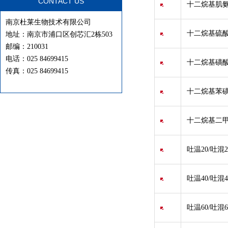
CONTACT US
十二烷基肌氨
南京杜莱生物技术有限公司
十二烷基硫酸
地址：南京市浦口区创芯汇2栋503
邮编：210031
电话：025 84699415
十二烷基磺酸
传真：025 84699415
十二烷基苯磺酸
十二烷基二甲
吐温20/吐混20
吐温40/吐混40
吐温60/吐混60