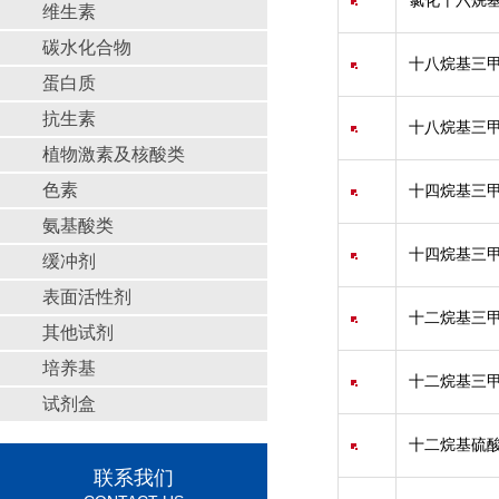
氯化十六烷基吡
维生素
碳水化合物
十八烷基三甲
蛋白质
抗生素
十八烷基三甲
植物激素及核酸类
色素
十四烷基三甲
氨基酸类
十四烷基三甲
缓冲剂
表面活性剂
十二烷基三甲
其他试剂
培养基
十二烷基三甲
试剂盒
十二烷基硫酸
联系我们